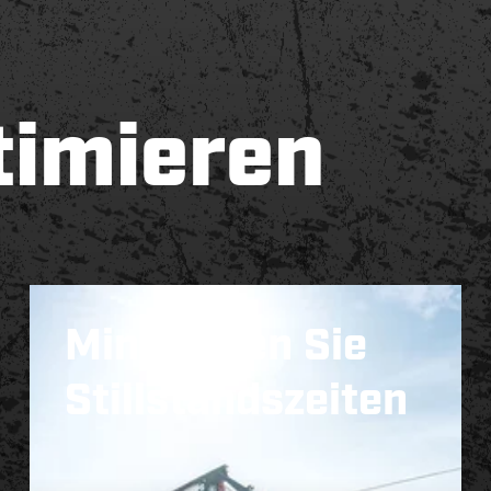
timieren
Minimieren Sie
Stillstandszeiten